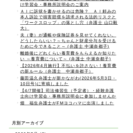
け学習会・事務所説明会のご案内
ＡＩに訴状を書かせるのは危険？ ＡＩ頼みの
本人訴訟で損害賠償を請求される法的リスクと
「ワークスロップ」の落とし穴（弁護士 山口毅
大）
夫（妻）が通帳や保険証券を見せてくれない。
どうしたらいい？～ちゃんと財産分与を受ける
ために今できること～ (弁護士 中瀬奈都子)
離婚後にどれくらい養育費をもらえるか知りた
い ～養育費について～ (弁護士 中瀬奈都子)
【2026年4月施行】不払いを許さない！養育費
の新ルール（弁護士 中瀬奈都子）
藤田温久弁護士が新かながわ(2026年5月3日・
10日号)に寄稿しました
【4/7開催】司法修習生（予定者）・経験弁護
士向け学習会・事務所説明会に参加しませんか
畑 福生弁護士がFMヨコハマに出演しました
月別アーカイブ