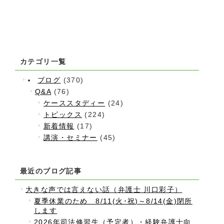
カテゴリ一覧
ブログ
(370)
Q&A
(76)
ケーススタディー
(24)
トピックス
(224)
新着情報
(17)
講演・セミナー
(45)
最近のブログ記事
大きな声では言えない話（弁護士 川口彩子）
夏季休業のため 8/11(火･祝)～8/14(金)閉所
します
2026年司法修習生（予定者）・経験弁護士向