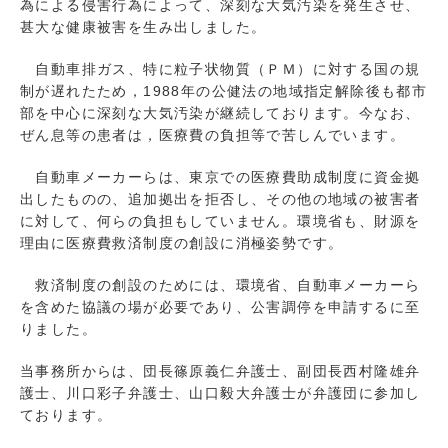
為による侵害行為によって、深刻な大気汚染を発生させ、
甚大な健康被害を生み出しました。
自動車排ガス、特に粒子状物質（ＰＭ）に対する国の規
制が遅れたため，1988年の公健法の地域指定解除後も都市
部を中心に深刻な大気汚染が継続しております。今なお、
ぜん息等の患者は，医療費の負担等で苦しんでいます。
自動車メーカーらは、東京での医療費助成制度に資金拠
出したものの、追加拠出を拒否し、その他の地域の被害者
に対して、何らの負担もしていません。環境省も、財源を
理由に医療費救済制度の創設に消極姿勢です。
救済制度の創設のためには、環境省、自動車メーカーら
を含めた協議の場が必要であり、公害調停を申請するに至
りました。
当事務所からは、団長篠原義仁弁護士、副団長西村隆雄弁
護士、川口彩子弁護士、山口毅大弁護士が弁護団に参加し
ております。