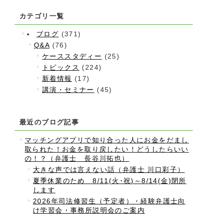
カテゴリ一覧
ブログ
(371)
Q&A
(76)
ケーススタディー
(25)
トピックス
(224)
新着情報
(17)
講演・セミナー
(45)
最近のブログ記事
マッチングアプリで知り合った人にお金をだまし
取られた！お金を取り戻したい！どうしたらいい
の！？（弁護士 長谷川拓也）
大きな声では言えない話（弁護士 川口彩子）
夏季休業のため 8/11(火･祝)～8/14(金)閉所
します
2026年司法修習生（予定者）・経験弁護士向
け学習会・事務所説明会のご案内