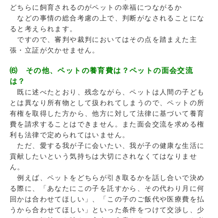
どちらに飼育されるのがペットの幸福につながるか
などの事情の総合考慮の上で、判断がなされることにな
ると考えられます。
ですので、審判や裁判においてはその点を踏まえた主
張・立証が欠かせません。
⑹ その他、ペットの養育費は？ペットの面会交流
は？
既に述べたとおり、残念ながら、ペットは人間の子ども
とは異なり所有物として扱われてしまうので、ペットの所
有権を取得した方から、他方に対して法律に基づいて養育
費を請求することはできません。また面会交流を求める権
利も法律で定められてはいません。
ただ、愛する我が子に会いたい、我が子の健康な生活に
貢献したいという気持ちは大切にされなくてはなりませ
ん。
例えば、ペットをどちらが引き取るかを話し合いで決め
る際に、「あなたにこの子を託すから、その代わり月に何
回かは合わせてほしい」、「この子のご飯代や医療費を払
うから合わせてほしい」といった条件をつけて交渉し、少