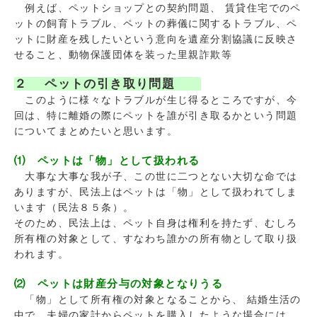
例えば、ペットショップとの契約問題、 賃貸住宅でのペ
ットの飼育トラブル、ペットの葬儀に関するトラブル、ペ
ットに財産を残したいという意向を遺産分割協議に反映さ
せること、動物保護団体を装った里親詐欺等
２ ペットの引き取り問題
このように様々なトラブルが生じ得るところですが、今
回は、特に離婚の際にペットを誰が引き取るかという問題
についてまとめたいと思います。
⑴ ペットは「物」として扱われる
大事な大事な我が子、この世に二つとない大切な命では
ありますが、民法上はペットは「物」として扱われてしま
います（民法８５条）。
そのため、民法上は、ペット自身は権利を持たず、むしろ
所有権の対象として、すなわち誰かの所有物として取り扱
われます。
⑵ ペットは財産分与の対象となりうる
「物」として所有権の対象となることから、 結婚生活の
中で、夫婦の家計からペットを購入したような場合には、