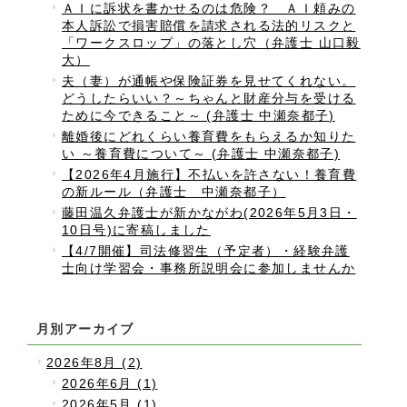
ＡＩに訴状を書かせるのは危険？ ＡＩ頼みの
本人訴訟で損害賠償を請求される法的リスクと
「ワークスロップ」の落とし穴（弁護士 山口毅
大）
夫（妻）が通帳や保険証券を見せてくれない。
どうしたらいい？～ちゃんと財産分与を受ける
ために今できること～ (弁護士 中瀬奈都子)
離婚後にどれくらい養育費をもらえるか知りた
い ～養育費について～ (弁護士 中瀬奈都子)
【2026年4月施行】不払いを許さない！養育費
の新ルール（弁護士 中瀬奈都子）
藤田温久弁護士が新かながわ(2026年5月3日・
10日号)に寄稿しました
【4/7開催】司法修習生（予定者）・経験弁護
士向け学習会・事務所説明会に参加しませんか
月別アーカイブ
2026年8月 (2)
2026年6月 (1)
2026年5月 (1)