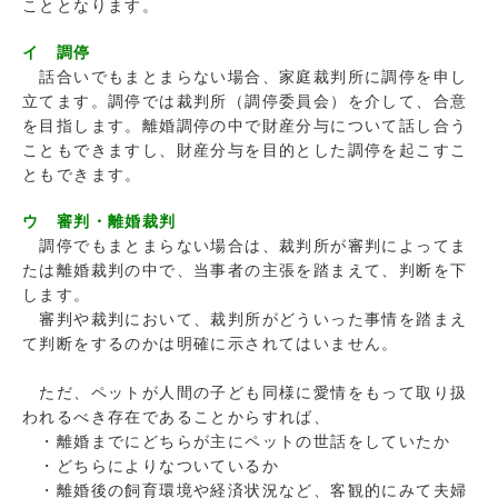
こととなります。
イ 調停
話合いでもまとまらない場合、家庭裁判所に調停を申し
立てます。調停では裁判所（調停委員会）を介して、合意
を目指します。離婚調停の中で財産分与について話し合う
こともできますし、財産分与を目的とした調停を起こすこ
ともできます。
ウ 審判・離婚裁判
調停でもまとまらない場合は、裁判所が審判によってま
たは離婚裁判の中で、当事者の主張を踏まえて、判断を下
します。
審判や裁判において、裁判所がどういった事情を踏まえ
て判断をするのかは明確に示されてはいません。
ただ、ペットが人間の子ども同様に愛情をもって取り扱
われるべき存在であることからすれば、
・離婚までにどちらが主にペットの世話をしていたか
・どちらによりなついているか
・離婚後の飼育環境や経済状況など、客観的にみて夫婦