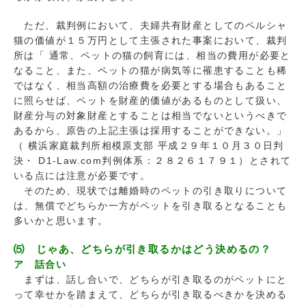
ただ、裁判例において、夫婦共有財産としてのペルシャ
猫の価値が１５万円として主張された事案において、裁判
所は「 通常、ペットの猫の飼育には、相当の費用が必要と
なること、また、ペットの猫が病気等に罹患することも稀
ではなく、相当高額の治療費を必要とする場合もあること
に照らせば、ペットを財産的価値があるものとして扱い、
財産分与の対象財産とすることは相当でないというべきで
あるから、原告の上記主張は採用することができない。」
（ 横浜家庭裁判所相模原支部 平成２９年１０月３０日判
決・ D1-Law.com判例体系：２８２６１７９１）とされて
いる点には注意が必要です。
そのため、現状では離婚時のペットの引き取りについて
は、無償でどちらか一方がペットを引き取るとなることも
多いかと思います。
⑸ じゃあ、どちらが引き取るかはどう決めるの？
ア 話合い
まずは、話し合いで、どちらが引き取るのがペットにと
って幸せかを踏まえて、どちらが引き取るべきかを決める