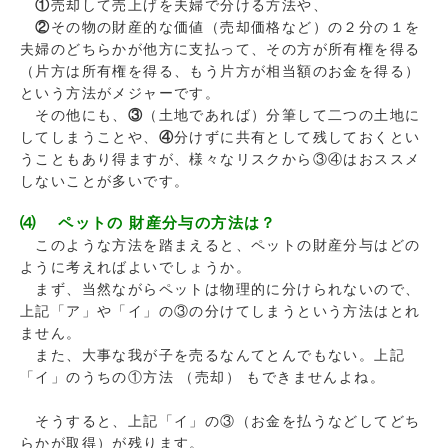
①
売却して売上げを夫婦で分ける方法や、
②
その物の財産的な価値（売却価格など）の２分の１を
夫婦のどちらかが他方に支払って、その方が所有権を得る
（片方は所有権を得る、もう片方が相当額のお金を得る）
という方法がメジャーです。
その他にも、
③
（土地であれば）分筆して二つの土地に
してしまうことや、
④
分けずに共有として残しておくとい
うこともあり得ますが、様々なリスクから③④はおススメ
しないことが多いです。
⑷ ペットの 財産分与の方法は？
このような方法を踏まえると、ペットの財産分与はどの
ように考えればよいでしょうか。
まず、当然ながらペットは物理的に分けられないので、
上記「ア」や「イ」の③の分けてしまうという方法はとれ
ません。
また、大事な我が子を売るなんてとんでもない。上記
「イ」のうちの①方法 （売却） もできませんよね。
そうすると、上記「イ」の③（お金を払うなどしてどち
らかが取得）が残ります。