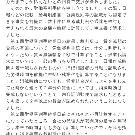
万円までしか払えないとの回答で交渉が決裂しました。
そのため，労働審判手続を申し立てました。その際，日
報などの記載，給与明細書，就業規則等の記載から認定で
きる事実を前提に，数十件に亘る裁判例や通達を検討し，
考えられる最大の金額を緻密に計算して，申立書で請求し
ました。
第１回労働審判手続期日の結果，裁判所は，賃金減額の
合意の有無について，労働審判手続では，十分に判断しき
れないため，賃金減額幅を半額で計算すること，残業代請
求については，一部の手当を０円とした上で，日報作成時
間を若干減らされたものの，ほぼ相談者の日報に記載され
た労働時間を前提に未払い残業代を計算することになりま
した。消滅時効についても，労働組合があっせんを申し立
てた時から遡って２年分の賃金については，消滅時効は，
完成しないということで，内容証明郵便で請求したときよ
りも遡って２年以上の賃金が認められたということになり
ました。
第２回労働審判手続期日前にそれぞれが再計算すること
になっていたところ，会社の代理人が裁判所の指示を無視
し，本来の時間よりも少なく計算していたので，それを指
摘した補充書面を裁判所に提出しました。