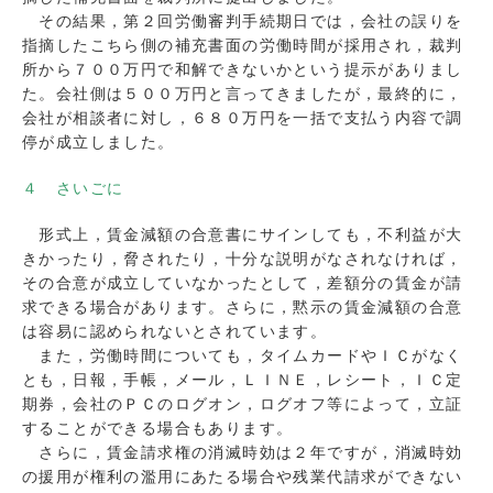
その結果，第２回労働審判手続期日では，会社の誤りを
指摘したこちら側の補充書面の労働時間が採用され，裁判
所から７００万円で和解できないかという提示がありまし
た。会社側は５００万円と言ってきましたが，最終的に，
会社が相談者に対し，６８０万円を一括で支払う内容で調
停が成立しました。
４ さいごに
形式上，賃金減額の合意書にサインしても，不利益が大
きかったり，脅されたり，十分な説明がなされなければ，
その合意が成立していなかったとして，差額分の賃金が請
求できる場合があります。さらに，黙示の賃金減額の合意
は容易に認められないとされています。
また，労働時間についても，タイムカードやＩＣがなく
とも，日報，手帳，メール，ＬＩＮＥ，レシート，ＩＣ定
期券，会社のＰＣのログオン，ログオフ等によって，立証
することができる場合もあります。
さらに，賃金請求権の消滅時効は２年ですが，消滅時効
の援用が権利の濫用にあたる場合や残業代請求ができない