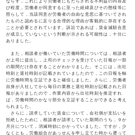
ならず，これにより労働者にもたらされる不利益の内容及
び程度，労働者が同意するに至った経緯及びその態様等に
照らして，当該同意が労働者の自由な意思に基づいてされ
たものと認めるに足りる合理的な理由が客観的に存在する
ことが必要とされています。訴訟であれば，賃金減額合意
が成立していないという判断が示される可能性は，十分に
ありました。
また，相談者が働いていた労働時間については，相談者
が上司に提出し，上司のチェックを受けていた日報が一部
の期間だけ存在することがわかりました。そこには，出社
時刻と退社時刻が記載されていましたので，この日報を軸
に労働時間を立証できると確信しました。さらに，労働者
自身が入社してから毎日の業務と退社時刻が記載された日
報がありましたので，作業内容から出社時刻を推定すれ
ば，労働時間のかなり部分を立証することができると考え
られました。
さらに，請求していた賃金について，会社側が支払いを
拒絶したために，相談者が請求していた期間のうち，９か
月分について，消滅時効にかかっていました。ですが，少
なくとも，労働組合があっせんを申し立てた時から遡って