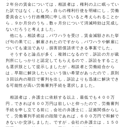
２年分の賃金については，相談者は，権利の上に眠ってい
た訳ではなく，むしろ，自らの権利行使を明確にし，労働
委員会という行政機関に申し出ていると考えられることか
ら，９か月分のうち，数ヶ月分について消滅時効は完成し
ないだろうと考えました。
他にも，相談者は，パワハラを受け，賃金減額された挙
げ句の果てに，解雇されたのですから，パワハラや解雇に
ついても違法であり，損害賠償請求できる事案でした。
そうすると論点が多く，複雑になるので，訴訟の方が裁
判所にしっかりと認定してもらえるので，訴訟をすること
も選択肢として提示しましたが，相談者と労働組合から
は，早期に解決したいという強い希望があったので，原則
３回以内の期日で審判を出し，訴訟よりも迅速に解決でき
る可能性が高い労働審判手続を選択しました。
相談者は，弁護士に依頼する以上，最低でも４００万
円，できれば６００万円は欲しいと仰ったので，労働審判
手続を申し立てる前に，会社の弁護士に，証拠関係からし
て，労働審判手続前の段階であれば，６００万円で和解で
きないか交渉しました。ですが，会社の弁護士は，１５０