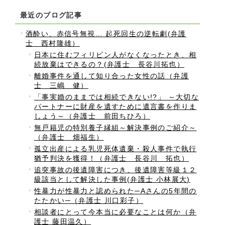
最近のブログ記事
酒酔い、赤信号無視… 起死回生の逆転劇(弁護
士 西村隆雄）
日本に住むフィリピン人がなくなったとき、相
続放棄はできるの？(弁護士 長谷川拓也）
離婚事件を通して知り合った女性の話（弁護
士 三嶋 健）
「事実婚のままでは相続できない!?」 ～大切な
パートナーに財産を遺すために遺言書を作りま
しょう～（弁護士 前田ちひろ）
無戸籍児の特別養子縁組～解決事例のご紹介～
（弁護士 畑福生）
孤立出産による乳児死体遺棄・殺人事件で執行
猶予判決を獲得！（弁護士 長谷川 拓也）
追突事故の後遺障害につき、後遺障害等級１２
級該当として解決した事例(弁護士 小林展大)
性暴力が性暴力と認められた─Aさんの5年間の
たたかい─（弁護士 川口彩子）
相談者にとって今本当に必要なことは何か（弁
護士 藤田温久）