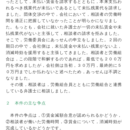
ったとして，未払い賃金を請求するとともに，本来支払わ
れるべき残業代が未払いであるとして未払残業代を請求し
ました。団体交渉の中で，会社において，相談者の労働時
間を適正に把握していなかったことが明らかになりまし
た。もっとも，会社に就いた弁護士が一切の未払賃金や未
払残業代がないと主張して，相談者の請求を拒みました。
そこで，労働委員会にあっせんの申立をしました。２回の
期日の中で，会社側は，未払賃金や未払い残業がない上，
消滅時効を援用すると主張してきました。相談者と労働組
合は，この段階で和解するのであれば，最低でも２００万
円を求めましたが，会社側は当初，３０万円，最終的に５
０万円までしか払わないと述べたため，あっせんは不調と
なりました。
その後，相談者は，労働組合員とともに労働組合と連携
している弁護士に相談しました。
２ 本件の主な争点
本件の争点は，①賃金減額合意が認められるかどうか，
②相談者が働いた労働時間，③賃金について，消滅時効が
完成しているかどうかです。