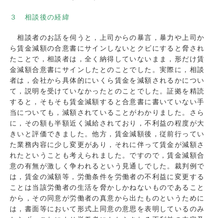
３ 相談後の経緯
相談者のお話を伺うと，上司からの暴言，暴力や上司か
ら賃金減額の合意書にサインしないとクビにすると脅され
たことで，相談者は，全く納得していないまま，形だけ賃
金減額合意書にサインしたとのことでした。実際に，相談
者は，会社から具体的にいくら賃金を減額されるかについ
て，説明を受けていなかったとのことでした。証拠を精読
すると，そもそも賃金減額すると合意書に書いていない手
当についても，減額されていることがわかりました。さら
に，その額も半額近く減給されており，不利益の程度が大
きいと評価できました。他方，賃金減額後，従前行ってい
た業務内容に少し変更があり，それに伴って賃金が減額さ
れたということも考えられました。ですので，賃金減額合
意の有無が激しく争われるという見通しでした。裁判例で
は，賃金の減額等，労働条件を労働者の不利益に変更する
ことは当該労働者の生活を脅かしかねないものであること
から，その同意が労働者の真意から出たものというために
は，書面等において形式上同意の意思を表明しているのみ