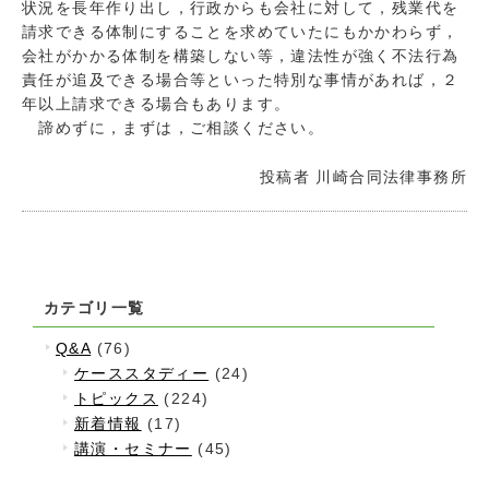
状況を長年作り出し，行政からも会社に対して，残業代を
請求できる体制にすることを求めていたにもかかわらず，
会社がかかる体制を構築しない等，違法性が強く不法行為
責任が追及できる場合等といった特別な事情があれば，２
年以上請求できる場合もあります。
諦めずに，まずは，ご相談ください。
投稿者
川崎合同法律事務所
カテゴリ一覧
Q&A
(76)
ケーススタディー
(24)
トピックス
(224)
新着情報
(17)
講演・セミナー
(45)