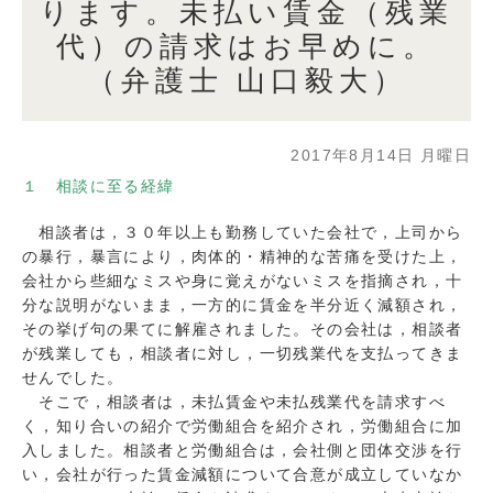
ります。未払い賃金（残業
代）の請求はお早めに。
（弁護士 山口毅大）
2017年8月14日 月曜日
１ 相談に至る経緯
相談者は，３０年以上も勤務していた会社で，上司から
の暴行，暴言により，肉体的・精神的な苦痛を受けた上，
会社から些細なミスや身に覚えがないミスを指摘され，十
分な説明がないまま，一方的に賃金を半分近く減額され，
その挙げ句の果てに解雇されました。その会社は，相談者
が残業しても，相談者に対し，一切残業代を支払ってきま
せんでした。
そこで，相談者は，未払賃金や未払残業代を請求すべ
く，知り合いの紹介で労働組合を紹介され，労働組合に加
入しました。相談者と労働組合は，会社側と団体交渉を行
い，会社が行った賃金減額について合意が成立していなか