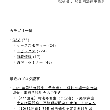
投稿者
川崎合同法律事務所
カテゴリ一覧
Q&A
(76)
ケーススタディー
(24)
トピックス
(224)
新着情報
(17)
講演・セミナー
(45)
最近のブログ記事
2026年司法修習生（予定者）・経験弁護士向け学
習会・事務所説明会のご案内
【4/7開催】司法修習生（予定者）・経験弁護
士向け学習会・事務所説明会に参加しませんか
【10/31開催】79期司法修習予定者向け学習