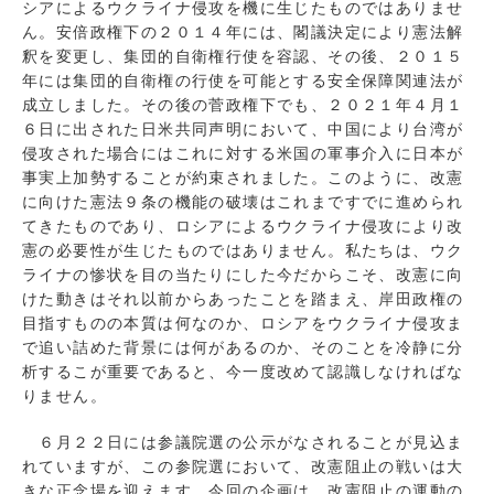
シアによるウクライナ侵攻を機に生じたものではありませ
ん。安倍政権下の２０１４年には、閣議決定により憲法解
釈を変更し、集団的自衛権行使を容認、その後、２０１５
年には集団的自衛権の行使を可能とする安全保障関連法が
成立しました。その後の菅政権下でも、２０２１年４月１
６日に出された日米共同声明において、中国により台湾が
侵攻された場合にはこれに対する米国の軍事介入に日本が
事実上加勢することが約束されました。このように、改憲
に向けた憲法９条の機能の破壊はこれまですでに進められ
てきたものであり、ロシアによるウクライナ侵攻により改
憲の必要性が生じたものではありません。私たちは、ウク
ライナの惨状を目の当たりにした今だからこそ、改憲に向
けた動きはそれ以前からあったことを踏まえ、岸田政権の
目指すものの本質は何なのか、ロシアをウクライナ侵攻ま
で追い詰めた背景には何があるのか、そのことを冷静に分
析するこが重要であると、今一度改めて認識しなければな
りません。
６月２２日には参議院選の公示がなされることが見込ま
れていますが、この参院選において、改憲阻止の戦いは大
きな正念場を迎えます。今回の企画は、改憲阻止の運動の