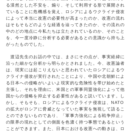
る漠然とした不安を、煽り、そして利用する形で展開され
ていることに危機感を覚え、ロシアによるウクライナ侵攻
によって本当に改憲の必要性が高まったのか、改憲の流れ
はそもそもどのような経過を辿ってきたのか、その流れの
中のどの地点に今私たちは立たされているのか、そのこと
を、今一度冷静に分析する必要があるとの意識から持ち上
がったものでした。
渡辺先生のお話の中では、まさにその点が、事実経緯に
沿った細かな分析から明らかとされました。今、改憲論者
は、現実には起こりえないと思われていたロシアによるウ
クライナ侵攻が実行されたことにより、中国や北朝鮮によ
る日本への侵略がいよいよ現実的な危険性を帯び始めたと
主張し、それを理由に、米国との軍事同盟強化によって他
国からの侵略を抑止する必要性があると説いています。し
かし、そもそも、ロシアによるウクライナ侵攻は、NATO
の拡大がロシアに脅威となっていた事実を無視して語るこ
とのできないものであり、「軍事力強化による戦争抑止」
の限界の現れとしての側面を色濃く持つ事態であるという
ことができます。また、日本における改憲への動きは、ロ