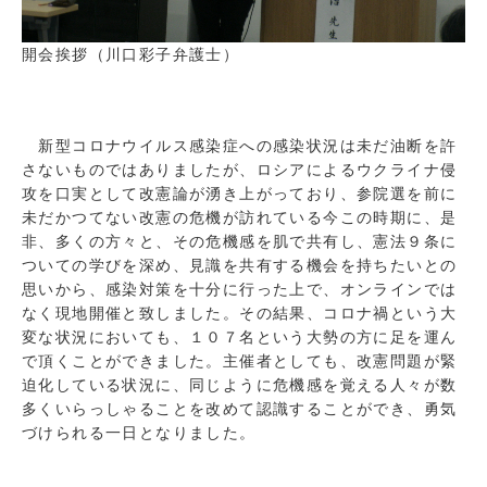
開会挨拶（川口彩子弁護士）
新型コロナウイルス感染症への感染状況は未だ油断を許
さないものではありましたが、ロシアによるウクライナ侵
攻を口実として改憲論が湧き上がっており、参院選を前に
未だかつてない改憲の危機が訪れている今この時期に、是
非、多くの方々と、その危機感を肌で共有し、憲法９条に
ついての学びを深め、見識を共有する機会を持ちたいとの
思いから、感染対策を十分に行った上で、オンラインでは
なく現地開催と致しました。その結果、コロナ禍という大
変な状況においても、１０７名という大勢の方に足を運ん
で頂くことができました。主催者としても、改憲問題が緊
迫化している状況に、同じように危機感を覚える人々が数
多くいらっしゃることを改めて認識することができ、勇気
づけられる一日となりました。