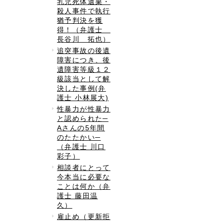
乳児死体遺棄・
殺人事件で執行
猶予判決を獲
得！（弁護士
長谷川 拓也）
追突事故の後遺
障害につき、後
遺障害等級１２
級該当として解
決した事例(弁
護士 小林展大)
性暴力が性暴力
と認められた─
Aさんの5年間
のたたかい─
（弁護士 川口
彩子）
相談者にとって
今本当に必要な
ことは何か（弁
護士 藤田温
久）
雇止め（更新拒