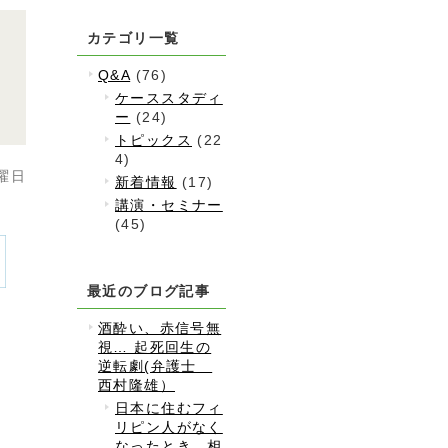
カテゴリ一覧
た
Q&A
(76)
ケーススタディ
ー
(24)
トピックス
(22
4)
水曜日
新着情報
(17)
講演・セミナー
(45)
最近のブログ記事
酒酔い、赤信号無
視… 起死回生の
逆転劇(弁護士
西村隆雄）
日本に住むフィ
リピン人がなく
なったとき、相