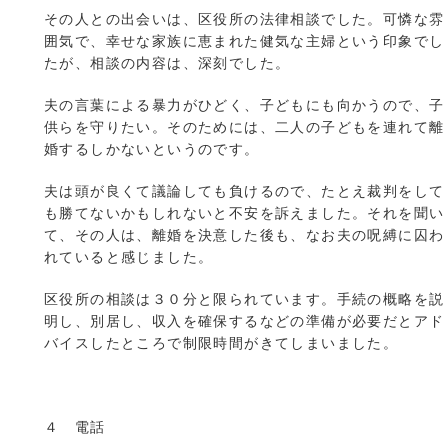
その人との出会いは、区役所の法律相談でした。可憐な雰
囲気で、幸せな家族に恵まれた健気な主婦という印象でし
たが、相談の内容は、深刻でした。
夫の言葉による暴力がひどく、子どもにも向かうので、子
供らを守りたい。そのためには、二人の子どもを連れて離
婚するしかないというのです。
夫は頭が良くて議論しても負けるので、たとえ裁判をして
も勝てないかもしれないと不安を訴えました。それを聞い
て、その人は、離婚を決意した後も、なお夫の呪縛に囚わ
れていると感じました。
区役所の相談は３０分と限られています。手続の概略を説
明し、別居し、収入を確保するなどの準備が必要だとアド
バイスしたところで制限時間がきてしまいました。
４ 電話