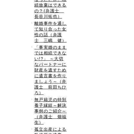
続放棄はできる
の？(弁護士
長谷川拓也）
離婚事件を通し
て知り合った女
性の話（弁護
士 三嶋 健）
「事実婚のまま
では相続できな
い!?」 ～大切
なパートナーに
財産を遺すため
に遺言書を作り
ましょう～（弁
護士 前田ちひ
ろ）
無戸籍児の特別
養子縁組～解決
事例のご紹介～
（弁護士 畑福
生）
孤立出産による