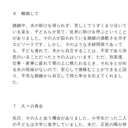
６ 離婚して
婚姻中、夫の助けを得られず、苦しくてうずくまり泣いて
いる姿を、子どもらが見て、近所に助けを呼ぶということ
がありました。その人が囚われている婚姻の過酷さを示す
エピソードです。しかし、そのような夫婦関係であって
も、子ども連れて、夫から自立することは、不安であり決
意のいることだったとその人はいいます。ただ、別居後、
仕事・家事に疲れて畳の上に横たわるとき、それをとがめ
る夫の視線がないので、安心して微睡むことができると語
り、不毛な婚姻から自立して得た幸せを伝えてくれまし
た。
７ 久々の再会
先日、その人と会う機会がありました。小学生だった二人
の子どもは大学に進学していました。未だ、正規の職が得