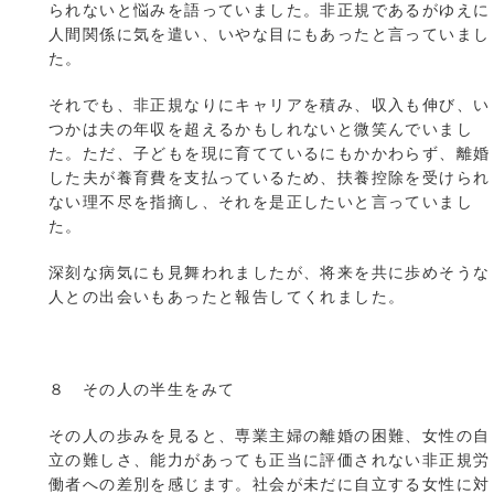
られないと悩みを語っていました。非正規であるがゆえに
人間関係に気を遣い、いやな目にもあったと言っていまし
た。
それでも、非正規なりにキャリアを積み、収入も伸び、い
つかは夫の年収を超えるかもしれないと微笑んでいまし
た。ただ、子どもを現に育てているにもかかわらず、離婚
した夫が養育費を支払っているため、扶養控除を受けられ
ない理不尽を指摘し、それを是正したいと言っていまし
た。
深刻な病気にも見舞われましたが、将来を共に歩めそうな
人との出会いもあったと報告してくれました。
８ その人の半生をみて
その人の歩みを見ると、専業主婦の離婚の困難、女性の自
立の難しさ、能力があっても正当に評価されない非正規労
働者への差別を感じます。社会が未だに自立する女性に対