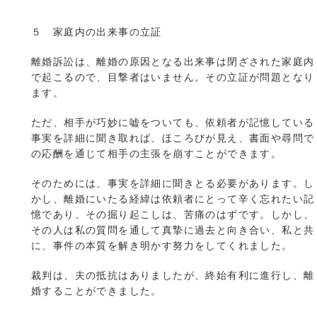
５ 家庭内の出来事の立証
離婚訴訟は、離婚の原因となる出来事は閉ざされた家庭内
で起こるので、目撃者はいません。その立証が問題となり
ます。
ただ、相手が巧妙に嘘をついても、依頼者が記憶している
事実を詳細に聞き取れば、ほころびが見え、書面や尋問で
の応酬を通じて相手の主張を崩すことができます。
そのためには、事実を詳細に聞きとる必要があります。し
かし、離婚にいたる経緯は依頼者にとって辛く忘れたい記
憶であり、その掘り起こしは、苦痛のはずです。しかし、
その人は私の質問を通して真摯に過去と向き合い、私と共
に、事件の本質を解き明かす努力をしてくれました。
裁判は、夫の抵抗はありましたが、終始有利に進行し、離
婚することができました。