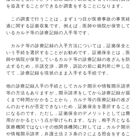
を追及することができるか調査をすることになります。
この調査で行うことは，まず１つ目が医療事故の事実経
過に関する証拠収集です。例えば，医師や病院が保管して
いるカルテ等の診療記録の入手等です。
カルテ等の診療記録の入手方法については，証拠保全と
いう手続を選択することがお勧めです。証拠保全とは，医
師や病院が保管しているカルテ等の診療記録の改ざんを防
止するため，示談交渉，調停，訴訟の前に裁判所に申し立
てて，診療記録を現状のまま入手する手続です。
他の診療記録入手の手続としてカルテ開示や情報開示請求
等の方法もありますが，開示請求をしてから診療記録が届
くまで時間がかかることから，カルテ等の医療記録の改ざ
んのおそれが否定できないため，証拠保全を選択すること
になるのです。ただし，証拠保全のデメリットとしては費
用がかかるという点が挙げられます。なお，相手方となる
医療機関ではないその他関係機関に対しては，カルテ開示
や情報開示請求，弁護士法２３条の２による照会をするこ