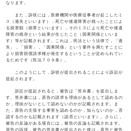
なります。
また，訴状には，医療機関や医療従事者が起こしたミ
ス（過失といいます），死亡や後遺障害が残ったことによ
る損害額（損害といいます），そのミスにより死亡や後遺
障害の残存という結果が生じたこと（因果関係といいま
す）等が記載されます。これは，民法という法律で，「過
失」，「損害」，「因果関係」という要件を満たすことに
より損害賠償請求権が発生するということが定められてい
るためです（民法７０９条）。
このようにして，訴状が提出されることにより訴訟が
提起されます。
訴訟が提起されると，被告は「答弁書」を提出しま
す。答弁書には，原告の請求を理由があるとして認めるの
か，理由がないとして認めないのかが記載されます。ま
た，原告の主張する事実を認めるのか，知らないのか，否
認するのかも記載されます（認否といいます）。さらに，
被告の反論がある場合には，被告の反論も記載されます。
原告の訴状，被告の答弁書が提出された後は，原告と被告