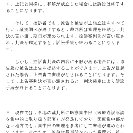
す。上記と同様に，和解が成立した場合には訴訟は終了す
ることになります。
そして，控訴審でも，原告と被告が主張立証をすべて
行い，証拠調べが終了すると，裁判所は審理を終結し，判
決の言い渡し期日が定められます。控訴審判決が言い渡さ
れ，判決が確定すると，訴訟手続が終わることになりま
す。
しかし，控訴審判決の内容に不服がある場合には，原
告及び被告は上告を提起することができます。上告が提起
された場合，上告審で審理がなされることになります。そ
して，上告審判決が言い渡されると，判決確定により訴訟
手続が終わることになります。
＊ 現在では，各地の裁判所に医療集中部（医療過誤訴訟
を集中的に取り扱う部署）が発足しており，医療集中部が
ない地方でも，集中部の審理を参考にして審理が進められ
ています。そのため，以前は長期間かかった審理が，第一