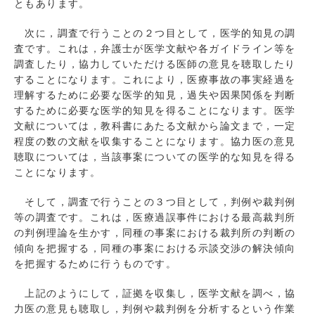
ともあります。
次に，調査で行うことの２つ目として，医学的知見の調
査です。これは，弁護士が医学文献や各ガイドライン等を
調査したり，協力していただける医師の意見を聴取したり
することになります。これにより，医療事故の事実経過を
理解するために必要な医学的知見，過失や因果関係を判断
するために必要な医学的知見を得ることになります。医学
文献については，教科書にあたる文献から論文まで，一定
程度の数の文献を収集することになります。協力医の意見
聴取については，当該事案についての医学的な知見を得る
ことになります。
そして，調査で行うことの３つ目として，判例や裁判例
等の調査です。これは，医療過誤事件における最高裁判所
の判例理論を生かす，同種の事案における裁判所の判断の
傾向を把握する，同種の事案における示談交渉の解決傾向
を把握するために行うものです。
上記のようにして，証拠を収集し，医学文献を調べ，協
力医の意見も聴取し，判例や裁判例を分析するという作業