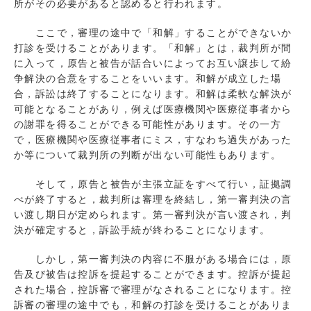
所がその必要があると認めると行われます。
ここで，審理の途中で「和解」することができないか
打診を受けることがあります。「和解」とは，裁判所が間
に入って，原告と被告が話合いによってお互い譲歩して紛
争解決の合意をすることをいいます。和解が成立した場
合，訴訟は終了することになります。和解は柔軟な解決が
可能となることがあり，例えば医療機関や医療従事者から
の謝罪を得ることができる可能性があります。その一方
で，医療機関や医療従事者にミス，すなわち過失があった
か等について裁判所の判断が出ない可能性もあります。
そして，原告と被告が主張立証をすべて行い，証拠調
べが終了すると，裁判所は審理を終結し，第一審判決の言
い渡し期日が定められます。第一審判決が言い渡され，判
決が確定すると，訴訟手続が終わることになります。
しかし，第一審判決の内容に不服がある場合には，原
告及び被告は控訴を提起することができます。控訴が提起
された場合，控訴審で審理がなされることになります。控
訴審の審理の途中でも，和解の打診を受けることがありま