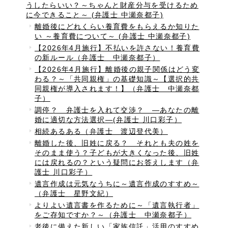
うしたらいい？～ちゃんと財産分与を受けるため
に今できること～ (弁護士 中瀬奈都子)
離婚後にどれくらい養育費をもらえるか知りた
い ～養育費について～ (弁護士 中瀬奈都子)
【2026年4月施行】不払いを許さない！養育費
の新ルール（弁護士 中瀬奈都子）
【2026年4月施行】離婚後の親子関係はどう変
わる？～「共同親権」の基礎知識～【選択的共
同親権が導入されます！】（弁護士 中瀬奈都
子）
調停？ 弁護士を入れて交渉？ ―あなたの離
婚に適切な方法選択―(弁護士 川口彩子）
相続あるある（弁護士 渡辺登代美）
離婚した後、旧姓に戻る？ それとも夫の姓を
そのまま使う？子どもが大きくなった後、旧姓
には戻れるの？という疑問にお答えします（弁
護士 川口彩子）
遺言作成は元気なうちに～遺言作成のすすめ～
（弁護士 星野文紀）
よりよい遺言書を作るために～「遺言執行者」
をご存知ですか？～（弁護士 中瀬奈都子）
老後に備えた新しい「家族信託」活用のすすめ