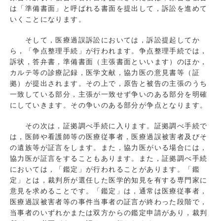
は「準備書面」と呼ばれる書面を提出して，訴訟を進めて
いくことになります。
そして，医療過誤訴訟においては，訴訟提起してか
ら，「争点整理手続」が行われます。争点整理手続では，
訴状，答弁書，準備書面（主張書面といいます）のほか，
カルテ等の診療記録，医学文献，協力医の意見書等（証
拠）が提出されます。その上で，原告と被告の主張のうち
一致している部分，主張が一致せず争いのある部分を明確
にしていきます。その争いのある部分が争点となります。
その次は，証拠調べ手続に入ります。証拠調べ手続で
は，医師や看護師等の医療従事者，医療過誤被害者及びそ
の遺族等が証言をします。また，協力医がいる場合には，
協力医が証言をすることもあります。また，証拠調べ手続
においては，「鑑定」が行われることがあります。「鑑
定」とは，裁判所が選任した医学的知見を有する専門家に
意見を求めることです。「鑑定」は，通常は医療従事者，
医療過誤被害者等の事件当事者の証言が終わった段階で，
当事者のいずれかまたは双方からの鑑定申請があり，裁判