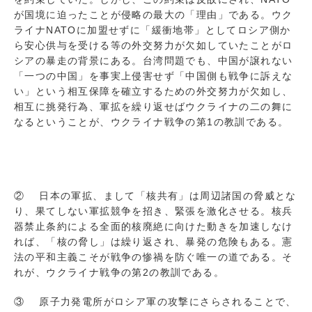
が国境に迫ったことが侵略の最大の「理由」である。ウク
ライナNATOに加盟せずに「緩衝地帯」としてロシア側か
ら安心供与を受ける等の外交努力が欠如していたことがロ
シアの暴走の背景にある。台湾問題でも、中国が譲れない
「一つの中国」を事実上侵害せず「中国側も戦争に訴えな
い」という相互保障を確立するための外交努力が欠如し、
相互に挑発行為、軍拡を繰り返せばウクライナの二の舞に
なるということが、ウクライナ戦争の第1の教訓である。
② 日本の軍拡、まして「核共有」は周辺諸国の脅威とな
り、果てしない軍拡競争を招き、緊張を激化させる。核兵
器禁止条約による全面的核廃絶に向けた動きを加速しなけ
れば、「核の脅し」は繰り返され、暴発の危険もある。憲
法の平和主義こそが戦争の惨禍を防ぐ唯一の道である。そ
れが、ウクライナ戦争の第2の教訓である。
③ 原子力発電所がロシア軍の攻撃にさらされることで、