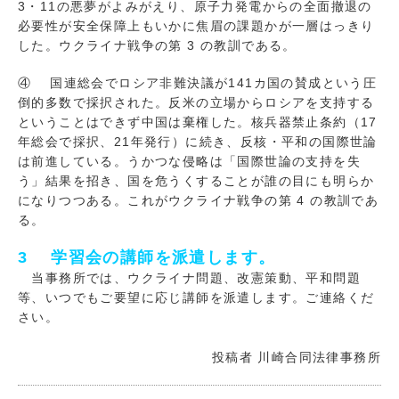
3・11の悪夢がよみがえり、原子力発電からの全面撤退の
必要性が安全保障上もいかに焦眉の課題かが一層はっきり
した。ウクライナ戦争の第 3 の教訓である。
④ 国連総会でロシア非難決議が141カ国の賛成という圧
倒的多数で採択された。反米の立場からロシアを支持する
ということはできず中国は棄権した。核兵器禁止条約（17
年総会で採択、21年発行）に続き、反核・平和の国際世論
は前進している。うかつな侵略は「国際世論の支持を失
う」結果を招き、国を危うくすることが誰の目にも明らか
になりつつある。これがウクライナ戦争の第 4 の教訓であ
る。
3 学習会の講師を派遣します。
当事務所では、ウクライナ問題、改憲策動、平和問題
等、いつでもご要望に応じ講師を派遣します。ご連絡くだ
さい。
投稿者
川崎合同法律事務所