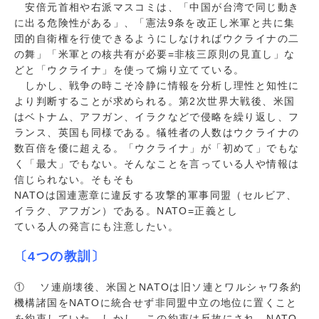
安倍元首相や右派マスコミは、「中国が台湾で同じ動き
に出る危険性がある」、「憲法9条を改正し米軍と共に集
団的自衛権を行使できるようにしなければウクライナの二
の舞」「米軍との核共有が必要=非核三原則の見直し」な
どと「ウクライナ」を使って煽り立てている。
しかし、戦争の時こそ冷静に情報を分析し理性と知性に
より判断することが求められる。第2次世界大戦後、米国
はベトナム、アフガン、イラクなどで侵略を繰り返し、フ
ランス、英国も同様である。犠牲者の人数はウクライナの
数百倍を優に超える。「ウクライナ」が「初めて」でもな
く「最大」でもない。そんなことを言っている人や情報は
信じられない。そもそも
NATOは国連憲章に違反する攻撃的軍事同盟（セルビア、
イラク、アフガン）である。NATO=正義とし
ている人の発言にも注意したい。
〔4つの教訓〕
① ソ連崩壊後、米国とNATOは旧ソ連とワルシャワ条約
機構諸国をNATOに統合せず非同盟中立の地位に置くこと
を約束していた。しかし、この約束は反故にされ、NATO