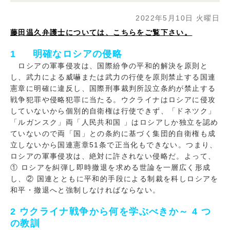
2022年5月10日 火曜日
藤田温久弁護士については、こちらをご覧下さい。
1 明確なロシアの侵略
ロシアの軍事侵攻は、国際紛争の平和的解決を原則と
し、武力による威嚇または武力の行使を原則禁止する国連
憲章に明確に違反し、国際刑事裁判所設立条約が禁止する
戦争犯罪や侵略犯罪に当たる。ウクライナはロシアに侵攻
していないから個別的自衛権は行使できず、「ドネツク」
「ルガンスク」両「人民共和国 」はロシアしか独立を認め
ていないので両「国」との条約に基づく集団的自衛権も成
立しないから国連憲章51条で正当化もできない。つまり、
ロシアの軍事侵攻は、絶対に許されない侵略だ。よって、
① ロシアを糾弾し即時撤退を求める世論を一層広く形成
し、② 国連とともに平和的手段による制裁を科しロシアを
和平・撤退へと強制しなければならない。
2 ウクライナ戦争から何を学ぶべきか～ 4 つ
の教訓