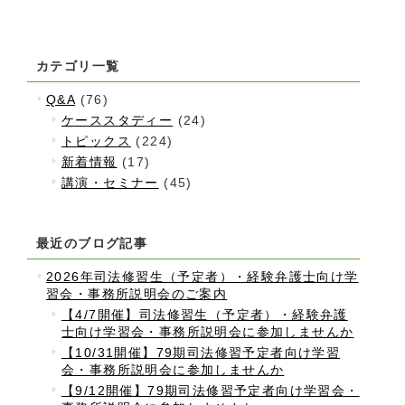
カテゴリ一覧
Q&A
(76)
ケーススタディー
(24)
トピックス
(224)
新着情報
(17)
講演・セミナー
(45)
最近のブログ記事
2026年司法修習生（予定者）・経験弁護士向け学
習会・事務所説明会のご案内
【4/7開催】司法修習生（予定者）・経験弁護
士向け学習会・事務所説明会に参加しませんか
【10/31開催】79期司法修習予定者向け学習
会・事務所説明会に参加しませんか
【9/12開催】79期司法修習予定者向け学習会・