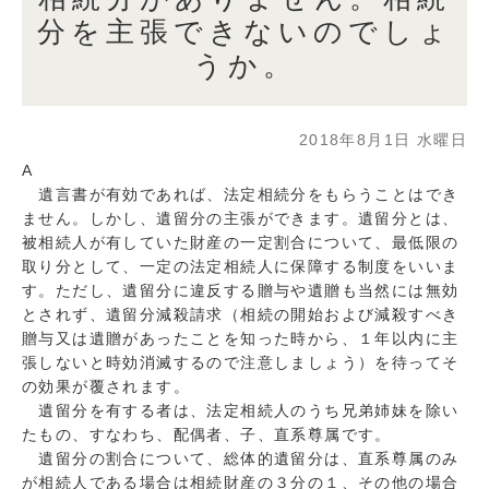
分を主張できないのでしょ
うか。
2018年8月1日 水曜日
A
遺言書が有効であれば、法定相続分をもらうことはでき
ません。しかし、遺留分の主張ができます。遺留分とは、
被相続人が有していた財産の一定割合について、最低限の
取り分として、一定の法定相続人に保障する制度をいいま
す。ただし、遺留分に違反する贈与や遺贈も当然には無効
とされず、遺留分減殺請求（相続の開始および減殺すべき
贈与又は遺贈があったことを知った時から、１年以内に主
張しないと時効消滅するので注意しましょう）を待ってそ
の効果が覆されます。
遺留分を有する者は、法定相続人のうち兄弟姉妹を除い
たもの、すなわち、配偶者、子、直系尊属です。
遺留分の割合について、総体的遺留分は、直系尊属のみ
が相続人である場合は相続財産の３分の１、その他の場合