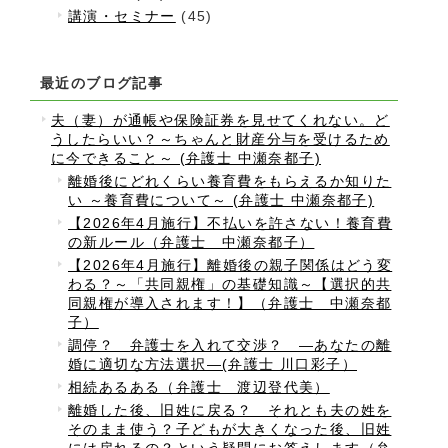
講演・セミナー
(45)
最近のブログ記事
夫（妻）が通帳や保険証券を見せてくれない。ど
うしたらいい？～ちゃんと財産分与を受けるため
に今できること～ (弁護士 中瀬奈都子)
離婚後にどれくらい養育費をもらえるか知りた
い ～養育費について～ (弁護士 中瀬奈都子)
【2026年4月施行】不払いを許さない！養育費
の新ルール（弁護士 中瀬奈都子）
【2026年4月施行】離婚後の親子関係はどう変
わる？～「共同親権」の基礎知識～【選択的共
同親権が導入されます！】（弁護士 中瀬奈都
子）
調停？ 弁護士を入れて交渉？ ―あなたの離
婚に適切な方法選択―(弁護士 川口彩子）
相続あるある（弁護士 渡辺登代美）
離婚した後、旧姓に戻る？ それとも夫の姓を
そのまま使う？子どもが大きくなった後、旧姓