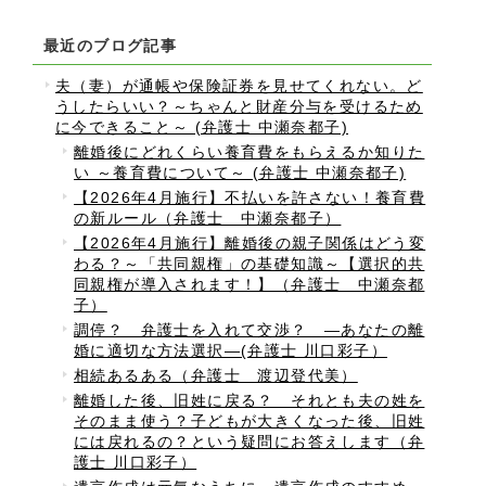
最近のブログ記事
夫（妻）が通帳や保険証券を見せてくれない。ど
うしたらいい？～ちゃんと財産分与を受けるため
に今できること～ (弁護士 中瀬奈都子)
離婚後にどれくらい養育費をもらえるか知りた
い ～養育費について～ (弁護士 中瀬奈都子)
【2026年4月施行】不払いを許さない！養育費
の新ルール（弁護士 中瀬奈都子）
【2026年4月施行】離婚後の親子関係はどう変
わる？～「共同親権」の基礎知識～【選択的共
同親権が導入されます！】（弁護士 中瀬奈都
子）
調停？ 弁護士を入れて交渉？ ―あなたの離
婚に適切な方法選択―(弁護士 川口彩子）
相続あるある（弁護士 渡辺登代美）
離婚した後、旧姓に戻る？ それとも夫の姓を
そのまま使う？子どもが大きくなった後、旧姓
には戻れるの？という疑問にお答えします（弁
護士 川口彩子）