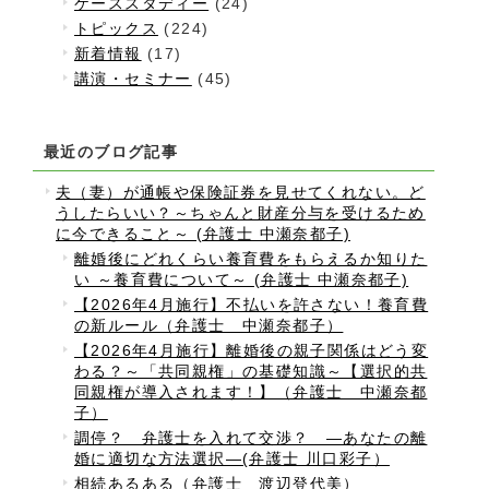
ケーススタディー
(24)
トピックス
(224)
新着情報
(17)
講演・セミナー
(45)
最近のブログ記事
夫（妻）が通帳や保険証券を見せてくれない。ど
うしたらいい？～ちゃんと財産分与を受けるため
に今できること～ (弁護士 中瀬奈都子)
離婚後にどれくらい養育費をもらえるか知りた
い ～養育費について～ (弁護士 中瀬奈都子)
【2026年4月施行】不払いを許さない！養育費
の新ルール（弁護士 中瀬奈都子）
【2026年4月施行】離婚後の親子関係はどう変
わる？～「共同親権」の基礎知識～【選択的共
同親権が導入されます！】（弁護士 中瀬奈都
子）
調停？ 弁護士を入れて交渉？ ―あなたの離
婚に適切な方法選択―(弁護士 川口彩子）
相続あるある（弁護士 渡辺登代美）