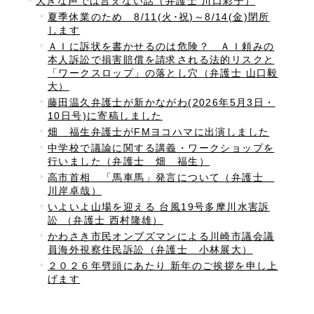
大きな声では言えない話（弁護士 川口彩子）
夏季休業のため 8/11(火･祝)～8/14(金)閉所
します
ＡＩに訴状を書かせるのは危険？ ＡＩ頼みの
本人訴訟で損害賠償を請求される法的リスクと
「ワークスロップ」の落とし穴（弁護士 山口毅
大）
藤田温久弁護士が新かながわ(2026年5月3日・
10日号)に寄稿しました
畑 福生弁護士がFMヨコハマに出演しました
中学校で議論に関する講義・ワークショップを
行いました（弁護士 畑 福生）
高市首相 「馬車馬」発言について（弁護士
川岸卓哉）
いよいよ山場を迎える 台風19号多摩川水害訴
訟 （弁護士 西村隆雄）
かわさき市民オンブズマンによる川崎市議会議
員海外視察住民訴訟（弁護士 小林展大）
２０２６年劈頭にあたり 新年のご挨拶を申し上
げます