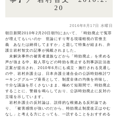
20
2016年8月17日 水曜日
朝日新聞2010年2月20日朝刊において、「時効廃止で冤罪
が増えてもいいのか 世論にすり寄る現場軽視の官僚主
義 あなたは納得してますか」と題して特集が組まれ、弁
護士岩村智文の記事が掲載されました。
未解決事件の被害者遺族などから「時効廃止」を求める
声が強まる中、殺人罪などの時効を廃止する刑事訴訟法改
正案が提出され、2010年6月にも成立・施行される見通し
の中、岩村弁護士は、日本弁護士連合会の公訴時効検討ワ
ーキンググループ座長として、制度全体の均衡を吟味し、
十分な議論を尽くさないまま、極めて短期間で、時効廃止
することに、警鐘を鳴らしており、公訴時効廃止に反対の
立場を示しています。
岩村弁護士の反対論は、説得的な根拠ある反対論であ
り、「被害感情が強いのだから、時効廃止制度改正はやむ
なし」と考える方にとっても、一読することをおすすめる