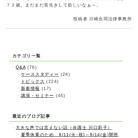
７２歳。まだまだ長生きして欲しいなぁ～。
投稿者
川崎合同法律事務所
カテゴリ一覧
Q&A
(76)
ケーススタディー
(24)
トピックス
(224)
新着情報
(17)
講演・セミナー
(45)
最近のブログ記事
大きな声では言えない話（弁護士 川口彩子）
夏季休業のため 8/11(火･祝)～8/14(金)閉所