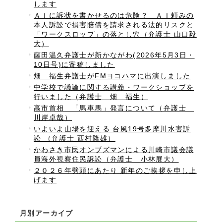
します
ＡＩに訴状を書かせるのは危険？ ＡＩ頼みの
本人訴訟で損害賠償を請求される法的リスクと
「ワークスロップ」の落とし穴（弁護士 山口毅
大）
藤田温久弁護士が新かながわ(2026年5月3日・
10日号)に寄稿しました
畑 福生弁護士がFMヨコハマに出演しました
中学校で議論に関する講義・ワークショップを
行いました（弁護士 畑 福生）
高市首相 「馬車馬」発言について（弁護士
川岸卓哉）
いよいよ山場を迎える 台風19号多摩川水害訴
訟 （弁護士 西村隆雄）
かわさき市民オンブズマンによる川崎市議会議
員海外視察住民訴訟（弁護士 小林展大）
２０２６年劈頭にあたり 新年のご挨拶を申し上
げます
月別アーカイブ