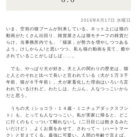
2016年8月17日 水曜日
いま、空前の猫ブームが到来している。ネット上には猫の
動画がたくさん出回り、雑貨屋さんは猫モチーフの雑貨だ
らけ。当事務所内でも、「猫派」が勢力を増やしつつある
よう。けしからん!と思いつつ、私も猫の動画を見て、癒や
されていることがしばしば……。
でも、やっぱり犬が好き。犬と人の関わりの歴史は、猫
と人とのそれと比べて長いと言われている（犬が１万３千
年前、猫が６千年前）。犬が家畜化した理由はいろいろ言
われているけれど、わたしは、たぶん、人なつっこいから
だと思う。
うちの犬（ショコラ・１４歳・ミニチュアダックスフン
ト）も、とっても人なつっこい。私が実家に帰ると、どこ
に行くのもくっついて離れないし（二日目には飽きるみた
いだけど）、よくお腹をみせて、さわって～（ハートマー
ク）と甘えてくる。最強に可愛い。人間の年齢で言えば、