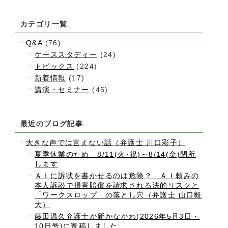
カテゴリ一覧
Q&A
(76)
ケーススタディー
(24)
トピックス
(224)
新着情報
(17)
講演・セミナー
(45)
最近のブログ記事
大きな声では言えない話（弁護士 川口彩子）
夏季休業のため 8/11(火･祝)～8/14(金)閉所
します
ＡＩに訴状を書かせるのは危険？ ＡＩ頼みの
本人訴訟で損害賠償を請求される法的リスクと
「ワークスロップ」の落とし穴（弁護士 山口毅
大）
藤田温久弁護士が新かながわ(2026年5月3日・
10日号)に寄稿しました