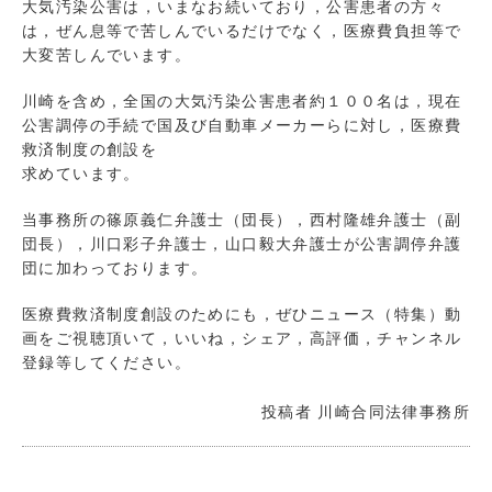
大気汚染公害は，いまなお続いており，公害患者の方々
は，ぜん息等で苦しんでいるだけでなく，医療費負担等で
大変苦しんでいます。
川崎を含め，全国の大気汚染公害患者約１００名は，現在
公害調停の手続で国及び自動車メーカーらに対し，医療費
救済制度の創設を
求めています。
当事務所の篠原義仁弁護士（団長），西村隆雄弁護士（副
団長），川口彩子弁護士，山口毅大弁護士が公害調停弁護
団に加わっております。
医療費救済制度創設のためにも，ぜひニュース（特集）動
画をご視聴頂いて，いいね，シェア，高評価，チャンネル
登録等してください。
投稿者
川崎合同法律事務所