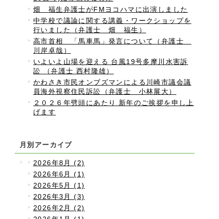
畑 福生弁護士がFMヨコハマに出演しました
中学校で議論に関する講義・ワークショップを
行いました（弁護士 畑 福生）
高市首相 「馬車馬」発言について（弁護士
川岸卓哉）
いよいよ山場を迎える 台風19号多摩川水害訴
訟 （弁護士 西村隆雄）
かわさき市民オンブズマンによる川崎市議会議
員海外視察住民訴訟（弁護士 小林展大）
２０２６年劈頭にあたり 新年のご挨拶を申し上
げます
月別アーカイブ
2026年8月 (2)
2026年6月 (1)
2026年5月 (1)
2026年3月 (3)
2026年2月 (2)