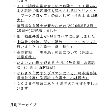
します
ＡＩに訴状を書かせるのは危険？ ＡＩ頼みの
本人訴訟で損害賠償を請求される法的リスクと
「ワークスロップ」の落とし穴（弁護士 山口毅
大）
藤田温久弁護士が新かながわ(2026年5月3日・
10日号)に寄稿しました
畑 福生弁護士がFMヨコハマに出演しました
中学校で議論に関する講義・ワークショップを
行いました（弁護士 畑 福生）
高市首相 「馬車馬」発言について（弁護士
川岸卓哉）
いよいよ山場を迎える 台風19号多摩川水害訴
訟 （弁護士 西村隆雄）
かわさき市民オンブズマンによる川崎市議会議
員海外視察住民訴訟（弁護士 小林展大）
２０２６年劈頭にあたり 新年のご挨拶を申し上
げます
月別アーカイブ