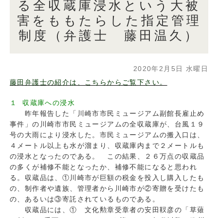
る全収蔵庫浸水という大被
害をももたらした指定管理
制度（弁護士 藤田温久）
2020年2月5日 水曜日
藤田弁護士の紹介は、こちらからご覧下さい。
１ 収蔵庫への浸水
昨年報告した「川崎市市民ミュージアム副館長雇止め
事件」の川崎市市民ミュージアムの全収蔵庫が、台風１９
号の大雨により浸水した。市民ミュージアムの搬入口は、
４メートル以上も水が溜まり、収蔵庫内まで２メートルも
の浸水となったのである。 この結果、２６万点の収蔵品
の多くが補修不能となったか、補修不能になると思われ
る。収蔵品は、①川崎市が巨額の税金を投入し購入したも
の、制作者や遺族、管理者から川崎市が②寄贈を受けたも
の、あるいは③寄託されているものである。
収蔵品には、① 文化勲章受章者の安田靫彦の「草薙