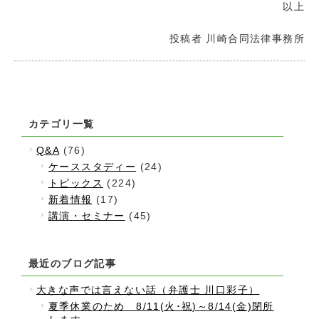
以上
投稿者
川崎合同法律事務所
カテゴリ一覧
Q&A
(76)
ケーススタディー
(24)
トピックス
(224)
新着情報
(17)
講演・セミナー
(45)
最近のブログ記事
大きな声では言えない話（弁護士 川口彩子）
夏季休業のため 8/11(火･祝)～8/14(金)閉所