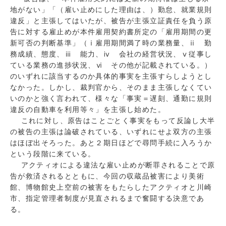
地がない」「（雇い止めにした理由は、）勤怠、就業規則
違反」と主張してはいたが、被告が主張立証責任を負う原
告に対する雇止めが本件雇用契約書所定の「雇用期間の更
新可否の判断基準」（ⅰ雇用期間満了時の業務量、ⅱ 勤
務成績、態度、ⅲ 能力、ⅳ 会社の経営状況、ⅴ従事し
ている業務の進捗状況、ⅵ その他が記載されている。）
のいずれに該当するのか具体的事実を主張すらしようとし
なかった。しかし、裁判官から、そのまま主張しなくてい
いのかと強く言われて、様々な「事実＝遅刻、通勤に規則
違反の自動車を利用等々」を主張し始めた。
これに対し、原告はことごとく事実をもって反論し大半
の被告の主張は論破されている、いずれにせよ双方の主張
はほぼ出そろった。あと２期日ほどで尋問手続に入ろうか
という段階に来ている。
アクティオによる違法な雇い止めが断罪されることで原
告が救済されるとともに、今回の収蔵品被害により美術
館、博物館史上空前の被害をもたらしたアクティオと川崎
市、指定管理者制度が見直されるまで奮闘する決意であ
る。