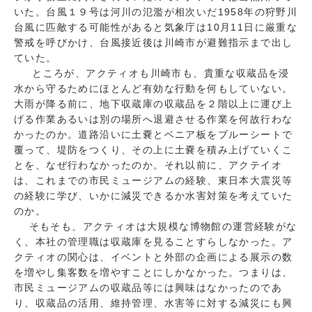
いた。台風１９号は河川の氾濫が相次いだ1958年の狩野川
台風に匹敵する可能性があると気象庁は10月11日に厳重な
警戒を呼びかけ、台風接近後は川崎市が避難指示まで出し
ていた。
ところが、アクティオも川崎市も、貴重な収蔵品を浸
水から守るためにほとんど有効な行動を何もしていない。
大雨が降る前に、地下収蔵庫の収蔵品を２階以上に運び上
げる作業あるいは別の場所へ退避させる作業を何故行わな
かったのか。道路沿いに土嚢とベニア板をブルーシートで
覆って、堤防をつくり、その上に土嚢を積み上げていくこ
とを、なぜ行わなかったのか。それ以前に、アクテイオ
は、これまでの市民ミュージアムの経験、東日本大震災等
の経験に学び、いかに減災できるか水害対策を考えていた
のか。
そもそも、アクティオは大規模な博物館の運営経験がな
く、本社の管理職は収蔵庫を見ることすらしなかった。ア
クティオの関心は、イベントと外部の企画による展示の数
を増やし集客数を増やすことにしかなかった。つまりは、
市民ミュージアムの収蔵品等には興味はなかったのであ
り、収蔵品の活用、維持管理、水害等に対する減災にも興