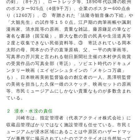
の剣」（8千万）、ロートレック等、1890年代以降の欧州
のポスター925点（4億9千万）、企業のポスター600点余
り（1260万）、② 寄贈された「法隆寺観音像の下絵」や
「大観先生」の試作等１５０点。江戸期の肉筆画帳や諷刺
漫画家、清水崑等の原画、貴重な雑誌。藤原鎌足の筆など
著名な書跡（国宝級）。膨大な数の昔の民具や生活道具等
２度と収集できない民俗資料等。③ 寄託されている岡本
太郎の母、岡本かの子の直筆原稿、父、一平の肉筆画等。
写真界の芥川賞と言われる朝日新聞社主催の木村伊兵衛賞
の受賞作品の写真全部（寄託）。ソビエト時代のドキュメ
ンタリー映画（エイゼンシュタインの「メキシコ万歳」
も）、日本映画美術監督協会の創立者の一人、黒澤明監督
の美術を担当した久保一雄のスケッチ、映画セットの原画
等、市民ミュージアムにしかない貴重なものが多数含まれ
ている。
２ 浸水・水没の責任
川崎市は、指定管理者（代表アクティオ株式会社）に
収蔵品管理ばかりではなく施設管理も任せている。市民ミ
ュージアムが浸水区域にあることは中原区のハザードマッ
プが事務室に掲示されていたのでアクテイオは当然知って