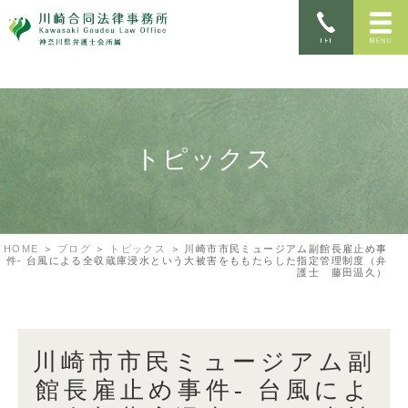
トピックス
HOME
ブログ
トピックス
川崎市市民ミュージアム副館長雇止め事
件- 台風による全収蔵庫浸水という大被害をももたらした指定管理制度（弁
護士 藤田温久）
川崎市市民ミュージアム副
館長雇止め事件- 台風によ