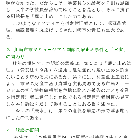
味がなかった。だからこそ、学芸員らの給与を７割も減額
し、大半の学芸員が辞めてゆくことを是とし、それに抗す
る副館長を「雇い止め」にしたのである。
このようなアクティオを指定管理者として、収蔵品管
理、施設管理を丸投げしてきた川崎市の責任も重大であ
る。
３ 川崎市市民ミュージアム副館長雇止め事件と「水害」
の関わり
昨年の報告で、本訴訟の意義は、第１には「雇い止め法
理」（労契法１９条）を適用し違法無効な雇い止めを許さ
ないことを求める点にあるが、第２には、利益至上主義に
より、市民の財産であり貴重な文化資源である市民ミュー
ジアムの担う博物館機能を危機に陥れた被告のごとき企業
を指定管理者に選任した元凶である指定管理者制度の見直
しを本件訴訟を通じて訴えることにある旨を述べた。
今回の「浸水」は、第２の意義を最悪の形で浮き彫り
にしたのである。
４ 訴訟の展開
被告は、「本件雇用契約には更新の期待権は生じる余